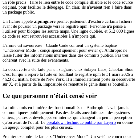
un rôle précis : faire le lien entre le code compilé illisible et le code source
original, pour faciliter le débogage. En clair, ils n'avaient rien à faire dans
un package public.
Un fichier appelé
.npmignore
permet justement d'exclure certains fichiers
avant de pousser un package vers le registre npm. Personne n'a pensé à
l'utiliser pour bloquer les source maps. Une ligne oubliée, et 512 000 lignes
de code se sont retrouvées accessibles à n'importe qui.
L'ironie est savoureuse : Claude Code contient un système baptisé
"Undercover Mode", conçu spécifiquement pour éviter qu'Anthropic ne
laisse fuiter des informations internes dans des commits publics. Pas très
cohérent avec la suite des événements.
La découverte a été faite par un stagiaire chez Solayer Labs, Chaofan Shou.
C'est lui qui a repéré la fuite en fouillant le registre npm le 31 mars 2026 à
4h23 du matin, heure de New York. Il a immédiatement posté sa découverte
sur X, et à partir de là, impossible de remettre le génie dans sa bouteille.
Ce que personne n'était censé voir
La fuite a mis en lumière des fonctionnalités qu'Anthropic n'avait jamais
communiquées publiquement. Pas des détails anecdotiques : des systèmes
entiers, pensés et développés en interne, qui changent un peu la perception
qu'on avait de l'outil. Le
breakdown technique publié par Layer5
en donne
un aperçu complet pour les plus curieux.
Premier exemple, le fameux "Undercover Mode". Un système conçu pour