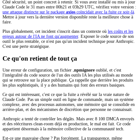
Côté sécurité, un point concret à retenir. Si vous avez installé ou mis à jour
Claude Code le 31 mars entre 00h21 et 03h29 UTC, vérifiez votre version :
une attaque distincte sur le package
axios
coïncidait avec la fuite ce soir-là
.
Mettre à jour vers la dernière version disponible reste la meilleure chose à
faire.
Plus globalement, cet incident s'inscrit dans un contexte où
les coûts et les
enjeux autour de l'IA ne font qu'augmenter
. Exposer le code source de son
outil le plus rentable, ce n'est pas qu'un incident technique pour Anthropic.
C'est une perte stratégique.
Ce qu'on retient de tout ça
Une erreur de configuration, un fichier
.npmignore
oublié, et c'est
l'intégralité du code source de l'un des outils IA les plus utilisés au monde
qui se retrouve sur la place publique. Ça rappelle que derrière les produits
les plus sophistiqués, il y a des humains qui font des erreurs basiques.
Ce qui est intéressant, c'est ce que la fuite a révélé sur la vraie nature de
Claude Code. Pas un simple outil en ligne de commande, mais un système
complexe, avec des processus autonomes, une mémoire qui se consolide en
arrière-plan, et des mécanismes de discrétion que personne ne connaissait.
Anthropic a tenté de contrôler les dégâts. Mais avec 8 100 DMCA envoyés
et des réécritures clean-room déjà en production, le mal est fait. Ce code
appartient désormais à la mémoire collective de la communauté tech.
Est-ce une mauvaise chose ? Pas forcément. La transparence, même