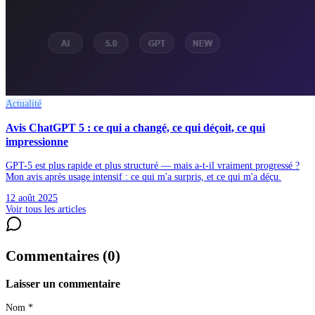
Actualité
Avis ChatGPT 5 : ce qui a changé, ce qui déçoit, ce qui
impressionne
GPT-5 est plus rapide et plus structuré — mais a-t-il vraiment progressé ?
Mon avis après usage intensif : ce qui m'a surpris, et ce qui m'a déçu.
12 août 2025
Voir tous les articles
Commentaires (
0
)
Laisser un commentaire
Nom *