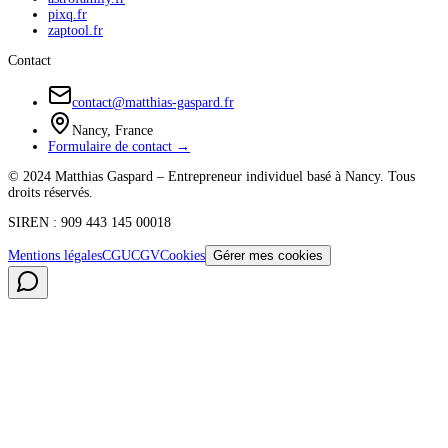
pixq.fr
zaptool.fr
Contact
contact@matthias-gaspard.fr
Nancy, France
Formulaire de contact →
© 2024 Matthias Gaspard – Entrepreneur individuel basé à Nancy. Tous
droits réservés.
SIREN : 909 443 145 00018
Mentions légales
CGU
CGV
Cookies
Gérer mes cookies