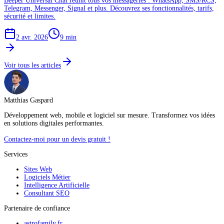
Beeper Universal Chat réunit tous vos messageries : WhatsApp, SMS/RCS,
Telegram, Messenger, Signal et plus. Découvrez ses fonctionnalités, tarifs,
sécurité et limites.
2 avr. 2026
9
min
Voir tous les articles
Matthias Gaspard
Développement web, mobile et logiciel sur mesure. Transformez vos idées
en solutions digitales performantes.
Contactez-moi pour un devis gratuit !
Services
Sites Web
Logiciels Métier
Intelligence Artificielle
Consultant SEO
Partenaire de confiance
astrofamily.fr