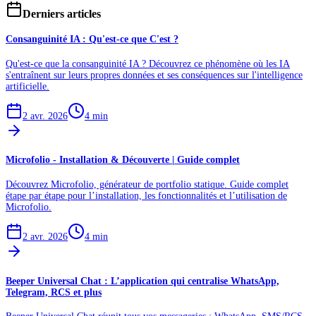
Derniers articles
Consanguinité IA : Qu'est-ce que C'est ?
Qu'est-ce que la consanguinité IA ? Découvrez ce phénomène où les IA
s'entraînent sur leurs propres données et ses conséquences sur l'intelligence
artificielle.
2 avr. 2026
4
min
Microfolio - Installation & Découverte | Guide complet
Découvrez Microfolio, générateur de portfolio statique. Guide complet
étape par étape pour l’installation, les fonctionnalités et l’utilisation de
Microfolio.
2 avr. 2026
4
min
Beeper Universal Chat : L’application qui centralise WhatsApp,
Telegram, RCS et plus