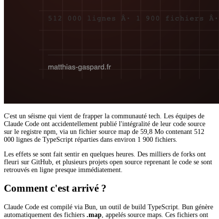
C'est un séisme qui vient de frapper la communauté tech. Les équipes de
Claude Code ont accidentellement publié l'intégralité de leur code source
sur le registre npm, via un fichier source map de 59,8 Mo contenant 512
000 lignes de TypeScript réparties dans environ 1 900 fichiers.
Les effets se sont fait sentir en quelques heures. Des milliers de forks ont
fleuri sur GitHub, et plusieurs projets open source reprenant le code se sont
retrouvés en ligne presque immédiatement.
Comment c'est arrivé ?
Claude Code est compilé via Bun, un outil de build TypeScript. Bun génère
automatiquement des fichiers
.map
, appelés source maps. Ces fichiers ont