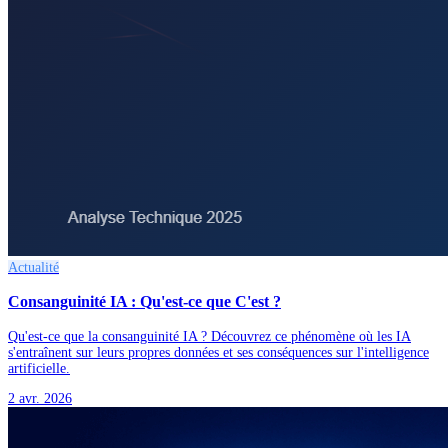
Actualité
Consanguinité IA : Qu'est-ce que C'est ?
Qu'est-ce que la consanguinité IA ? Découvrez ce phénomène où les IA
s'entraînent sur leurs propres données et ses conséquences sur l'intelligence
artificielle.
2 avr. 2026