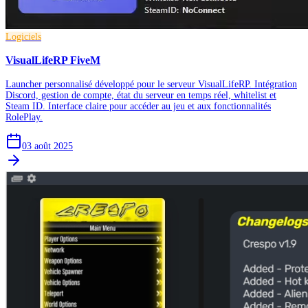
Logiciels
VisualLifeRP FiveM
Launcher personnalisé développé pour le serveur VisualLifeRP. Intégration
Discord, gestion de compte, état du serveur en temps réel, whitelist et
Steam ID. Interface claire pour accéder au jeu et aux fonctionnalités
RolePlay.
03 août 2025