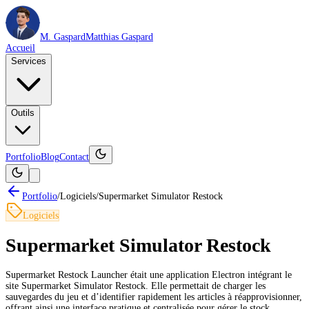
M. Gaspard
Matthias Gaspard
Accueil
Services
Outils
Portfolio
Blog
Contact
Portfolio
/
Logiciels
/
Supermarket Simulator Restock
Logiciels
Supermarket Simulator Restock
Supermarket Restock Launcher était une application Electron intégrant le
site Supermarket Simulator Restock. Elle permettait de charger les
sauvegardes du jeu et d’identifier rapidement les articles à réapprovisionner,
offrant ainsi une interface pratique et centralisée pour gérer le stock.