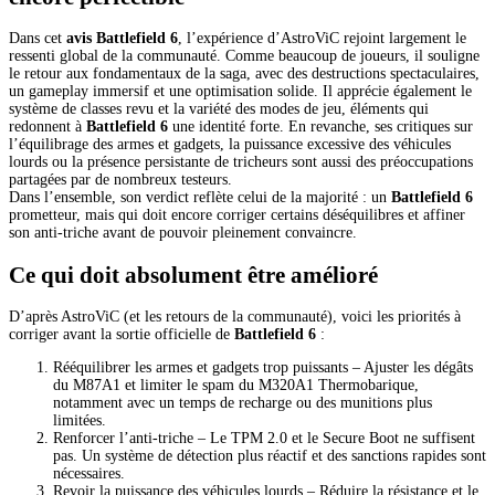
Dans cet
avis Battlefield 6
, l’expérience d’AstroViC rejoint largement le
ressenti global de la communauté. Comme beaucoup de joueurs, il souligne
le retour aux fondamentaux de la saga, avec des destructions spectaculaires,
un gameplay immersif et une optimisation solide. Il apprécie également le
système de classes revu et la variété des modes de jeu, éléments qui
redonnent à
Battlefield 6
une identité forte. En revanche, ses critiques sur
l’équilibrage des armes et gadgets, la puissance excessive des véhicules
lourds ou la présence persistante de tricheurs sont aussi des préoccupations
partagées par de nombreux testeurs.
Dans l’ensemble, son verdict reflète celui de la majorité : un
Battlefield 6
prometteur, mais qui doit encore corriger certains déséquilibres et affiner
son anti-triche avant de pouvoir pleinement convaincre.
Ce qui doit absolument être amélioré
D’après AstroViC (et les retours de la communauté), voici les priorités à
corriger avant la sortie officielle de
Battlefield 6
:
Rééquilibrer les armes et gadgets trop puissants – Ajuster les dégâts
du M87A1 et limiter le spam du M320A1 Thermobarique,
notamment avec un temps de recharge ou des munitions plus
limitées.
Renforcer l’anti-triche – Le TPM 2.0 et le Secure Boot ne suffisent
pas. Un système de détection plus réactif et des sanctions rapides sont
nécessaires.
Revoir la puissance des véhicules lourds – Réduire la résistance et le