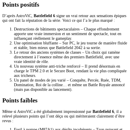
Points positifs
D’après AstroViC,
Battlefield 6
signe un vrai retour aux sensations épiques
qui ont fait la réputation de la série. Voici ce qui l’a le plus marqué :
Destructions de bâtiments spectaculaires – Chaque effondrement
apporte une vraie immersion et un sentiment de spectacle, tout en
influençant réellement le gameplay.
Une optimisation bluffante – Sur PC, le jeu tourne de manière fluide
et stable, bien mieux que Battlefield 2042 à sa sortie.
Le retour des anciens systèmes de classes – Un choix qui ramène
directement à l’essence même des premiers Battlefield, avec une
vraie identité de rôle.
Un nouveau système anti-triche renforcé – Il prend désormais en
charge le TPM 2.0 et le Secure Boot, rendant la vie plus compliquée
aux tricheurs.
Un panel de modes de jeu varié – Conquête, Percée, Ruée, TDM,
Domination, Roi de la colline… et même un Battle Royale annoncé
(mais pas disponible au lancement).
Points faibles
Même si AstroViC a été globalement impressionné par
Battlefield 6
, il a
relevé plusieurs points qui l’ont déçu ou qui mériteraient clairement d’être
revus :
Fusil à pompe (M87A1) aux dégâts incohérents – Trop puissant et