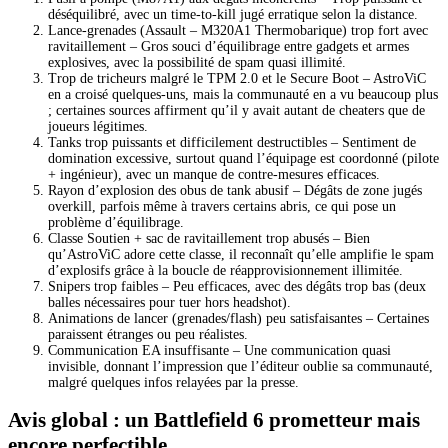
déséquilibré, avec un time-to-kill jugé erratique selon la distance.
Lance-grenades (Assault – M320A1 Thermobarique) trop fort avec
ravitaillement – Gros souci d’équilibrage entre gadgets et armes
explosives, avec la possibilité de spam quasi illimité.
Trop de tricheurs malgré le TPM 2.0 et le Secure Boot – AstroViC
en a croisé quelques-uns, mais la communauté en a vu beaucoup plus
; certaines sources affirment qu’il y avait autant de cheaters que de
joueurs légitimes.
Tanks trop puissants et difficilement destructibles – Sentiment de
domination excessive, surtout quand l’équipage est coordonné (pilote
+ ingénieur), avec un manque de contre-mesures efficaces.
Rayon d’explosion des obus de tank abusif – Dégâts de zone jugés
overkill, parfois même à travers certains abris, ce qui pose un
problème d’équilibrage.
Classe Soutien + sac de ravitaillement trop abusés – Bien
qu’AstroViC adore cette classe, il reconnaît qu’elle amplifie le spam
d’explosifs grâce à la boucle de réapprovisionnement illimitée.
Snipers trop faibles – Peu efficaces, avec des dégâts trop bas (deux
balles nécessaires pour tuer hors headshot).
Animations de lancer (grenades/flash) peu satisfaisantes – Certaines
paraissent étranges ou peu réalistes.
Communication EA insuffisante – Une communication quasi
invisible, donnant l’impression que l’éditeur oublie sa communauté,
malgré quelques infos relayées par la presse.
Avis global : un Battlefield 6 prometteur mais
encore perfectible