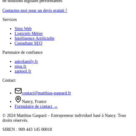
en solutions digitales performantes.
Contactez-moi pour un devis gratuit !
Services
Sites Web
Logiciels Métier
Intelligence Artificielle
Consultant SEO
Partenaire de confiance
astrofamily.fr
pixq.fr
zaptool.fr
Contact
contact@matthias-gaspard.fr
Nancy, France
Formulaire de contact →
© 2024 Matthias Gaspard – Entrepreneur individuel basé à Nancy. Tous
droits réservés.
SIREN : 909 443 145 00018