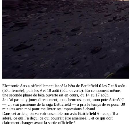
Electronic Arts a officiellement lancé la bêta de Battlefield 6 les 7 et 8 août
(bêta fermée), puis les 9 et 10 août (bêta ouverte). En ce moment même,
une seconde phase de bêta ouverte est en cours, du 14 au 17 août.
Je n’ai pas pu y jouer directement, mais heureusement, mon pote AstroViC
— un vrai passionné de la saga Battlefield — a pris le temps de se poser 30
minutes avec moi pour me livrer ses impressions à chaud.
Dans cet article, on va voir ensemble son
avis Battlefield 6
: ce qu’il a
adoré, ce qui l’a déçu, ce qui pourrait être amélioré… et ce qui doit
clairement changer avant la sortie officielle !