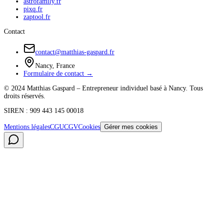
astrofamily.fr
pixq.fr
zaptool.fr
Contact
contact@matthias-gaspard.fr
Nancy, France
Formulaire de contact →
© 2024 Matthias Gaspard – Entrepreneur individuel basé à Nancy. Tous
droits réservés.
SIREN : 909 443 145 00018
Mentions légales
CGU
CGV
Cookies
Gérer mes cookies