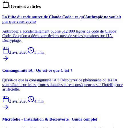
Derniers articles
La fuite du code source de Claude Code : ce qu'Anthropic ne voulait
pas que vous voyiez
Anthropic a accidentellement publié 512 000 lignes de code de Claude
Code. Ce qu'on a découvert dedans pose de vraies questions sur l'IA.
Décryptage.
2 avr. 2026
5
min
Consanguinité IA : Qu'est-ce que C'est ?
Qu'est-ce que la consanguinité IA ? Découvrez ce phénomène où les IA
s'entraînent sur leurs propres données et ses conséquences sur l'intelligence
artificielle.
2 avr. 2026
4
min
Microfolio - Installation & Découverte | Guide complet