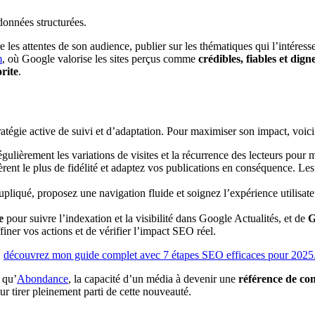
adonnées structurées.
les attentes de son audience, publier sur les thématiques qui l’intéresse
m
, où Google valorise les sites perçus comme
crédibles, fiables et dig
rite
.
ratégie active de suivi et d’adaptation. Pour maximiser son impact, voi
gulièrement les variations de visites et la récurrence des lecteurs pour m
èrent le plus de fidélité et adaptez vos publications en conséquence. Les
upliqué, proposez une navigation fluide et soignez l’expérience utilisa
e
pour suivre l’indexation et la visibilité dans Google Actualités, et de
G
iner vos actions et de vérifier l’impact SEO réel.
,
découvrez mon guide complet avec 7 étapes SEO efficaces pour 2025
 qu’
Abondance
, la capacité d’un média à devenir une
référence de co
r tirer pleinement parti de cette nouveauté.