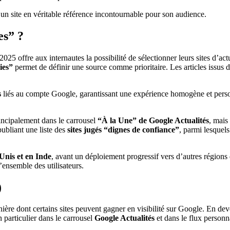
un site en véritable référence incontournable pour son audience.
es” ?
25 offre aux internautes la possibilité de sélectionner leurs sites d’actu
ies”
permet de définir une source comme prioritaire. Les articles issus de 
s
liés au compte Google, garantissant une expérience homogène et personna
rincipalement dans le carrousel
“À la Une” de Google Actualités
, mais
ubliant une liste des
sites jugés “dignes de confiance”
, parmi lesquels
Unis et en Inde
, avant un déploiement progressif vers d’autres région
’ensemble des utilisateurs.
)
ère dont certains sites peuvent gagner en visibilité sur Google. En deven
n particulier dans le carrousel
Google Actualités
et dans le flux personn