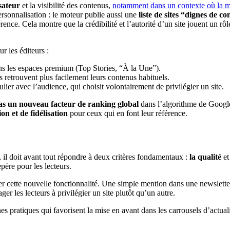
isateur
et la visibilité des contenus,
notamment dans un contexte où la m
ersonnalisation : le moteur publie aussi une
liste de sites “dignes de c
e. Cela montre que la crédibilité et l’autorité d’un site jouent un rôle
r les éditeurs :
ans les espaces premium (Top Stories, “À la Une”).
rs retrouvent plus facilement leurs contenus habituels.
lier avec l’audience, qui choisit volontairement de privilégier un site.
pas un nouveau facteur de ranking global
dans l’algorithme de Google.
on et de fidélisation
pour ceux qui en font leur référence.
, il doit avant tout répondre à deux critères fondamentaux :
la qualité
e
père pour les lecteurs.
ser cette nouvelle fonctionnalité. Une simple mention dans une newsletter,
er les lecteurs à privilégier un site plutôt qu’un autre.
s pratiques qui favorisent la mise en avant dans les carrousels d’actuali