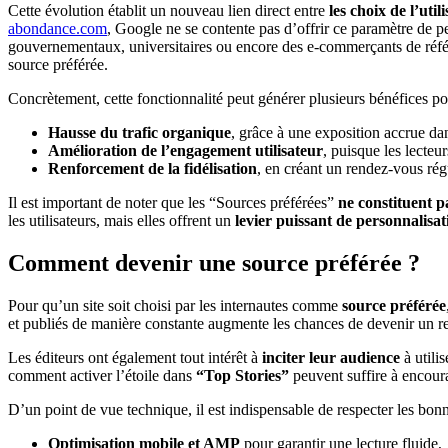
Cette évolution établit un nouveau lien direct entre
les choix de l’util
abondance.com
, Google ne se contente pas d’offrir ce paramètre de p
gouvernementaux, universitaires ou encore des e-commerçants de référenc
source préférée.
Concrètement, cette fonctionnalité peut générer plusieurs bénéfices pou
Hausse du trafic organique
, grâce à une exposition accrue d
Amélioration de l’engagement utilisateur
, puisque les lecteu
Renforcement de la fidélisation
, en créant un rendez-vous régu
Il est important de noter que les “Sources préférées”
ne constituent 
les utilisateurs, mais elles offrent un
levier puissant de personnalisati
Comment devenir une source préférée ?
Pour qu’un site soit choisi par les internautes comme
source préférée
et publiés de manière constante augmente les chances de devenir un re
Les éditeurs ont également tout intérêt à
inciter leur audience
à utili
comment activer l’étoile dans
“Top Stories”
peuvent suffire à encourag
D’un point de vue technique, il est indispensable de respecter les bonne
Optimisation mobile et AMP
pour garantir une lecture fluide,